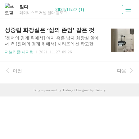
일다
2021/11/27 (1)
페미니스트 저널 일다 블로그
성중립 화장실은 ‘삶의 존엄’ 같은 것
[젠더의 경계 위에서] 여자 혹은 남자 화장실 앞에
서 ※ [젠더의 경계 위에서] 시리즈에선 확고한 듯
보이는 ‘여성’과 ‘남성‘이라는 성별 이분법에서 벗
저널리즘 새지평
2021. 11. 27. 09:26
어난 다양한 경험과, ‘여성성‘과 ’남성성‘의 경계를
넘나드는 도전과 생각을 나눕니다. [일다] ▲ 논바
이너리 트랜스젠더인 나에게 ‘여자 아니면 남자’
이전
다음
양자택일 화장실은 늘 어떤 증명을 요구하고 시민
으로서 배제를 경험하게 했다. (이미지 출처: pixaba
y) 10대 중후반 시절 자주 들었던 얘기 중 하나는
Blog is powered by
Tistory
/ Designed by
Tistory
“너는 또래보다 성숙해 보인다”는 말이었다. 상황
에 따라 장난기가 섞여 ‘노안’이라 놀림 당하기도
했고, 교복을 입지 않은 상황에서는 학생/청소년 할
인이 있는 대중교통 등을 이용할 때 또래보다 높은
비용을 지불해야 하는 일도 빈번했다. 여기에는 공
통 ..