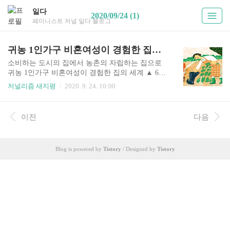
일다
2020/09/24 (1)
페미니스트 저널 일다 블로그
귀농 1인가구 비혼여성이 경험한 집의 세계
소비하는 도시의 집에서 농촌의 자립하는 집으로
귀농 1인가구 비혼여성이 경험한 집의 세계 ▲ 6년
째 살고 있는 집. 마당에선 깨가 말라가는 중이다.
저널리즘 새지평
2020. 9. 24. 10:00
(길날) 남도의 한 농가에 정착한 지 6년 차 내가 살
고 있는 곳은 남도의 한 농가다. 5년 전 이른 봄에
남동생과 이곳으로 이주해왔다. 동생과는 20년 넘
이전
다음
게 떨어져 지내다 여기로 오면서 같이 농사지으며
살게 된 것인데, 동생이 올봄에 이웃마을로 거처를
옮기게 되어 지금은 따로 살면서 기백 평 규모의 논
Blog is powered by
Tistory
/ Designed by
Tistory
과 밭만 함께 경작하고 있다. 한편 2년 전부터 한집
에서 살아온 반려견이 있는데, 재작년 이른 봄날 강
아지 한 마리가 목줄도 없이 온몸에 풀씨를 잔뜩 매
단 채 제 발로 이 구석진 집까지 걸어 들어와 ‘식
구’가 되어 주었다. 우리 마을을 오가는 군내버스
는 하루에..