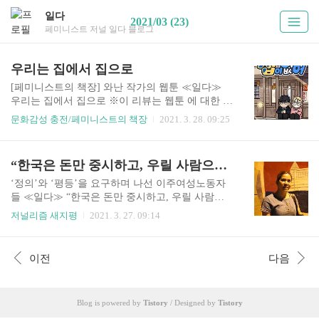
일다
2021/03 (23)
페미니스트 저널 일다 블로그
우리는 집에서 집으로
[페미니스트의 책장] 와난 작가의 웹툰 ≪일다≫
우리는 집에서 집으로 ※이 리뷰는 웹툰 에 대한 스
포일러를 일부 포함하고 있습니다. 1. 집은 뭘까
문화감성 충전/페미니스트의 책장
2021. 3. 28. 09:25
“행복한 가정은 모두 모습이 비슷하고, 불행한 가
정은 www.ildaro.com ※ 이 리뷰는 웹툰 에 대한 스
포일러를 일부 포함하고 있습니다. 1. 집은 뭘까
“한국은 돈만 중시하고, 우릴 사람으로 보지 않아”
“행복한 가정은 모두 모습이 비슷하고, 불행한 가
정은 모두 제각각 불행을 안고 있다.” -, 레프 톨스
‘정의’와 ‘평등’을 요구하며 나선 이주여성노동자
토이 집은 뭘까. 잘 수 있는 곳, 밥을 먹는 곳, 씻을
들 ≪일다≫ “한국은 돈만 중시하고, 우릴 사람으
수 있는 곳, 쉴 수 있는 곳을 집이라고 부른다. 그런
로 보지 않아” “한국 역사에 대한 저의 짧은 지식으
저널리즘 새지평
2021. 3. 27. 09:14
데 집은 뭘까. 나의 집과 너의 집, 모두의 집은 다
로 한 말씀 드릴게요. 한국은 예전에 일본의 식민지
다른 모양을 하고 있을 것이다. 어릴 때 친구의 집
였습니다. 일본이 한국 사람들을 무자비하게 억압
을 놀러가면 우리 집과는 어떻게 다른지 하나하나
하였습니다. www.ildaro.com “한국 역사에 대한 저
이전
다음
살펴보게 된다. 너희 집 식탁은 이렇게..
의 짧은 지식으로 한 말씀 드릴게요. 한국은 예전에
일본의 식민지였습니다. 일본이 한국 사람들을 무
자비하게 억압하였습니다. 한국은 일본의 지배에
Blog is powered by
Tistory
/ Designed by
Tistory
벗어나기 위해서 많은 노력을 하였습니다. 제 생각
에는 예전 일본이 한국을 식민지배했던 방식과, 현