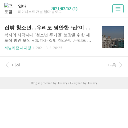
일다
2021/03/02 (1)
페미니스트 저널 일다 블로그
집밖 청소년…우리도 평안한 ‘집’이 있었다면 어땠을까?
복지의 사각지대 ‘청소년 주거권’ 보장을 위한 제
도적 방안 모색 ≪일다≫ 집밖 청소년…우리도 평
안한 ‘집’이 있었다면 어땠을까? “저에겐 집은 숨
저널리즘 새지평
2021. 3. 2. 20:25
막히고 지옥 같은 공간이었습니다. 그리고 제가 목
격한 제 친구들의 속사정은 이러했습니다. 저처럼
이유 없는 신체적 폭력을 겪은 친 www.ildaro.com
이전
다음
“저에겐 집은 숨 막히고 지옥 같은 공간이었습니
다. 그리고 제가 목격한 제 친구들의 속사정은 이러
했습니다. 저처럼 이유 없는 신체적 폭력을 겪은 친
Blog is powered by
Tistory
/ Designed by
Tistory
구, 아빠의 성폭력에도 어느 누구에게도 말 못 하고
가만히 있어야 했던 친구, 부모님의 계획대로 움직
여야만 했던 친구. (기초생활)수급가구의 인원 요
건을 충족하기 위해서 머릿수만 채우는 느낌으로
여러 폭력에도 집에서 견뎌야 했던 친구들이 있었
습니다. 그 친구들에..