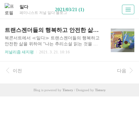
일다
2021/03/21 (1)
페미니스트 저널 일다 블로그
트랜스젠더들의 행복하고 안전한 삶을 위하여
북콘서트에서 ≪일다≫ 트랜스젠더들의 행복하고
안전한 삶을 위하여 “나는 추리소설 읽는 것을 좋
아하고, 제일 좋아하는 칵테일은 마가리타이다. 또
저널리즘 새지평
2021. 3. 21. 10:16
나는 고양이를 여러 마리 키우고 있고, 내향적인 성
격으로 집에서 쉬는 www.ildaro.com “나는 추리소
설 읽는 것을 좋아하고, 제일 좋아하는 칵테일은 마
이전
다음
가리타이다. 또 나는 고양이를 여러 마리 키우고 있
고, 내향적인 성격으로 집에서 쉬는 걸 좋아한다.
나는 공포영화 보는 것을 좋아하며, 커피는 항상 달
Blog is powered by
Tistory
/ Designed by
Tistory
게 마신다. 그리고 나는… 사회에서 사람들과 함께
살아가고 있는… 트랜스젠더여성이다.” - 책 중 지
긋히 평범한 자기 소개로 시작하는 책 와 는 여전히
한국 사회에서 ‘비정상적’인 존재로 낙인 찍히고
있는 트랜스젠더 여성과 트랜스젠더 남성의 경험
과 목소리를 담..