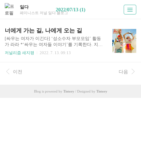
일다
2022/07/13 (1)
페미니스트 저널 일다 블로그
너에게 가는 길, 나에게 오는 길
[싸우는 여자가 이긴다] ‘성소수자 부모모임’ 활동
가 라라 *‘싸우는 여자들 이야기’를 기록한다. 지금
내가 선 자리를 지키는 일도, 정해진 장소를 떠나는
저널리즘 새지평
2022. 7. 13. 09:13
일도, 너와 내가 머물 공간을 넓히는 일도, 살아가
는 일 자체가 투쟁인 세상에서 자신만의 싸움을 하
는 여/성들을 만났다. 세상이 작다거나, 하찮다거
이전
다음
나, 또는 ‘기특하다’고 취급하는 싸움이다. 세상이
존중할 줄 모르는 싸움에 존중의 마음을 담아, 각기
다른 영역에서 활동하고 공부하고 노동하는 11명
Blog is powered by
Tistory
/ Designed by
Tistory
의 필자가 인터뷰를 연재한다. [싸우는여자들기록
팀] ▲ 2018 서울퀴어문화축제에 참가한 라라의 모
습. ‘성소수자 부모모임’ 전 운영위원이자, 정의당
성소수자위원회에서 활동하고 있다. (인터뷰이 제
공 사진) 너를 위해 시작한, 나를 위한 싸움 ‘성소수
자 부모모..