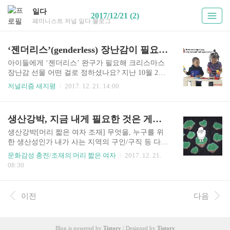
일다
2017/12/21 (2)
페미니스트 저널 일다 블로그
‘젠더리스’(genderless) 장난감이 필요하다
아이들에게 ‘젠더리스’ 완구가 필요해 크리스마스
장난감 선물 어떤 걸로 정하셨나요? 지난 10월 23
일, 미국 IT 잡지 와이어드(Wired)에서는 ‘로봇 완
저널리즘 새지평
2017. 12. 21. 14:00
구가 소녀들을 과학과 기술에 관심을 가지는데 도
움을 줄 수 있을까?’(Can Robots Help Get More Girls
Into Science and Tech?)라는 제목의 기사를 실었다.
생산강박, 지금 내게 필요한 것은 게으름
기사는 미국 내 여성 엔지니어의 비율이 12% 밖에
되지 않는 점을 지적하며 실리콘밸리 내 성차별에
생산강박[머리 짧은 여자 조재] 무엇을, 누구를 위
대해서도 언급했다. 올해 실리콘밸리에서는 성차
한 생산성인가 내가 사는 지역의 구인/구직 등 다양
별 발언, 임금 불평등 문제들이 불거져 논란이 되었
한 정보가 올라오는 커뮤니티와 아르바이트 사이
문화감성 충전/조재의 머리 짧은 여자
2017. 12. 21.
다. 실리콘밸리 내 여성 임원의 비율이 낮다는 점은
트를 종일 들여다본다. “언니, 아직 쉰지 3일 밖에
08:30
지속적으로 문제 제기가 되어왔다. 왜 여성 엔지니
안 됐어요.” G가 말했다. 일을 그만둔 뒤 12월 한 달
어 비율은 이렇게 낮은 것일까? 여성들은 정말 과
은 편히 쉬려 했지만 괜히 마음이 조급하다. 뭔가
학, 수학, 기술..
생산적인 일을 하고 있지 않는 상태를 견디기 힘들
이전
다음
다. 도저히 가만히 있지 못하고 이것저것 시도하고
사람들을 만난다. 특히 하루짜리 강연을 신청해서
다른 페미니스트들의 이야기를 듣고 오는 일이 잦
Blog is powered by
Tistory
/ Designed by
Tistory
다. 각자의 고민과 경험이 오가는 자리에서 나는 약