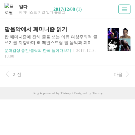
일다
2017/12/08 (1)
페미니스트 저널 일다 블로그
팝음악에서 페미니즘 읽기
팝 페미니즘에 관해 글을 쓰는 이유 여성주의적 글
쓰기를 지향하며 ※ 메인스트림 팝 음악과 페미니
즘 사이의 관계를 얘기하면서, 우리가 일상에서, 대
문화감성 충전/블럭의 한곡 들여다보기
2017. 12. 8.
중문화 사이에서 페미니즘을 드러내고 실천으로
18:00
이을 가능성까지 찾아보고자 합니다. [블럭] 페미
니스트저널 바로가기 글쓰기와 페미니즘 실천 나
는 여성주의 저널 에 칼럼을 쓰고 있다. 동시에 음
이전
다음
악이나 문화와 관련한 여러 매체에 글을 쓰고 있다.
오늘은 글쓰는 일을 업으로 삼고 있는 나의 개인적
인 이야기를 하고 싶다. 한국에서 살아가는 많은 이
Blog is powered by
Tistory
/ Designed by
Tistory
들이 느끼겠지만 나 역시 수많은 사회 문제를 하루
가 머다 하고, 아니 요즘은 한 시간 단위로 접하는
것 같다. 여성 혐오, 소수자 혐오 발언과 혐오 범죄
를 수시로 접한다. 이에 대항하는 활동이나 성명에
동참하거나 가끔 후원금을 입..