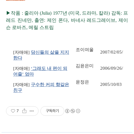
▶작품 : 줄리아 (Julia) 1977년 (미국, 드라마, 칼라) 감독: 프
레드 진네만, 출연: 제인 폰다, 바네사 레드그레이브, 제이
슨 로바즈, 메릴 스트립
조이여울
2007/02/05/
[자매애]
당신들의 삶을 지지
한다
김윤은미
2006/09/26/
[자매애]
‘그래도 내 편이 되
어줄’ 엄마
윤정은
2005/10/03
[자매애]
구수한 커피 향같은
친구
7
구독하기