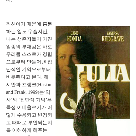
픽션이기 때문에 흥분
하는 일도 우습지만,
나는 생존자들이 가진
일종의 부채감은 바로
우리들 스스로가 경험
으로부터 만들어낸 집
단적인 기억으로부터
비롯된다고 본다. 해
시안과 프랭크(
Hasian
and Frank
, 1999)는‘역
사’와 ‘집단적 기억’은
특정 이데올로기가 어
떻게 수용되고 변경되
고 때때로 부인되는지
를 이해하게 해주는,