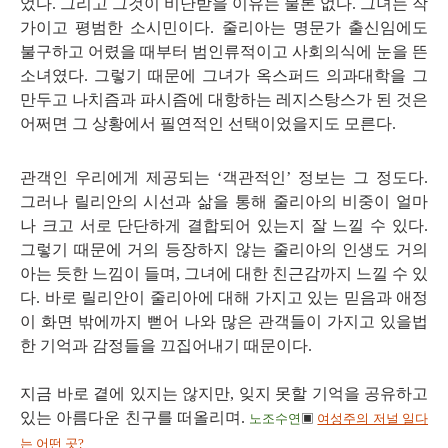
었다. 그리고 그것이 비난받을 이유는 물론 없다. 그녀는 작
가이고 평범한 소시민이다. 줄리아는 명문가 출신임에도
불구하고 어렸을 때부터 범인류적이고 사회의식에 눈을 뜬
소녀였다. 그렇기 때문에 그녀가 옥스퍼드 의과대학을 그
만두고 나치즘과 파시즘에 대항하는 레지스탕스가 된 것은
어쩌면 그 상황에서 필연적인 선택이었을지도 모른다.
관객인 우리에게 제공되는 ‘객관적인’ 정보는 그 정도다.
그러나 릴리안의 시선과 삶을 통해 줄리아의 비중이 얼마
나 크고 서로 단단하게 결합되어 있는지 잘 느낄 수 있다.
그렇기 때문에 거의 등장하지 않는 줄리아의 인생도 거의
아는 듯한 느낌이 들며, 그녀에 대한 친근감까지 느낄 수 있
다. 바로 릴리안이 줄리아에 대해 가지고 있는 믿음과 애정
이 화면 밖에까지 뻗어 나와 많은 관객들이 가지고 있을법
한 기억과 감정들을 끄집어내기 때문이다.
지금 바로 곁에 있지는 않지만, 잊지 못할 기억을 공유하고
있는 아름다운 친구를 떠올리며.
노조수연
▣
여성주의 저널 일다
는 어떤 곳
?