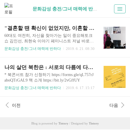
문화감성 충전/그녀 매력에 반하다 (138)
"결혼할 땐 확신이 없었지만, 이혼할 땐 확신이 있었다"
60대도 여전히, 자신을 찾아가는 일이 중요해토크
쇼 김인선, 최현숙 이야기 페미니스트 저널 바로가
기 “전 여러분한테 제 삶의 이야기를 조금 들려드
문화감성 충전/그녀 매력에 반하다
2019. 6. 21. 08:30
리고 싶을 뿐이지, 인생 먼저 살아온 선배로서 어떤
조언을 하겠다는 건 아니에요. 각자가 자기가 깨닫
고, 자기가 가는 길은 본인이 찾아야 하거든요. 어
나의 살던 북한은 : 서로의 다름에 다가서는 우리의 이야기
떤 사람의 인생을 참고는 할 수 있겠지만 똑같지 않
으니까요.”(김인선) “보통 사람들이 ‘닥치면 달라
* 북콘서트 참가 신청하기 https://forms.gle/qL757rJ
진다’고 하잖아요. 저도 ‘사람들 늙으면 다 똑같아
aboQTrGAL9 책 소개 https://bit.ly/2vGffUY
진다’는 말 들었거든요. 그런데 아니더라고요. 늙
문화감성 충전/그녀 매력에 반하다
2019. 6. 17. 15:17
는다고 해서 제가 다른 사람과 똑같아지지 않더라
고요. 저한테는 여전히 ‘제 방식으로 살고 제 방식
으로 늙어가고 제 방식으로 원하는 걸 하는 게’ 가
이전
다음
장 중요하지, 남들이 중요하다고 말하는 게 저에겐
전혀 중요하지 않더라고..
Blog is powered by
Tistory
/ Designed by
Tistory