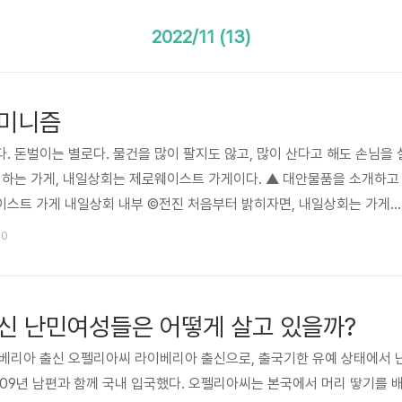
2022/11 (13)
페미니즘
. 돈벌이는 별로다. 물건을 많이 팔지도 않고, 많이 산다고 해도 손님을 
 하는 가게, 내일상회는 제로웨이스트 가게이다. ▲ 대안물품을 소개하고
이스트 가게 내일상회 내부 ©전진 처음부터 밝히자면, 내일상회는 가게
게는 사람들의 마음을 조금이나마 사기 위한 장치이고, 쓰레기 문제에 관
40
도 같이 해볼 수 있는 동료를 만날 확률이 높지 않을까 하는 기대로 문을 
 우리는 당당히 ‘보이는 화폐보다 보이지 않는 구조, 버려지는 비용을 줄이
 마음을 당겨본다. 제로웨이스트란 말 그대로 쓰레기를 제로(0)으로 만들
신 난민여성들은 어떻게 살고 있을까?
이베리아 출신 오펠리아씨 라이베리아 출신으로, 출국기한 유예 상태에서 
09년 남편과 함께 국내 입국했다. 오펠리아씨는 본국에서 머리 땋기를 