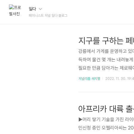
일다
페미니스트 저널 일다 블로그
지구를 구하는 
강릉에서 가게를 운영하고 있다
득하여 물건 몇 개는 내려놓게
필요한 만큼 담아가는 제로웨
표방한 작당모의 공간이다. 가
저널리즘 새지평
2022. 11. 30. 19:
심 있는 사람이라면 일단 뭐라
었다. 나름 수익도 생기지만,
일을 한다’고 말하며 사람들의
아프리카 대륙 출
자..
▶머리 땋기 기술을 가진 라
민신청 중인 오펠리아씨는 20