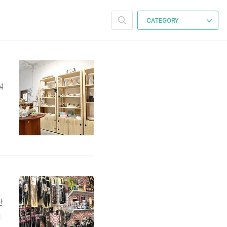
CATEGORY
설
를
열
는
난
배