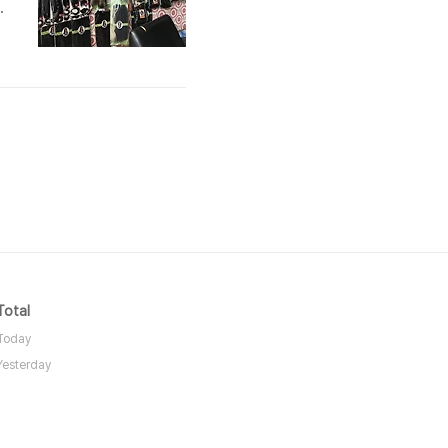
해
고
Total
Today
Yesterday