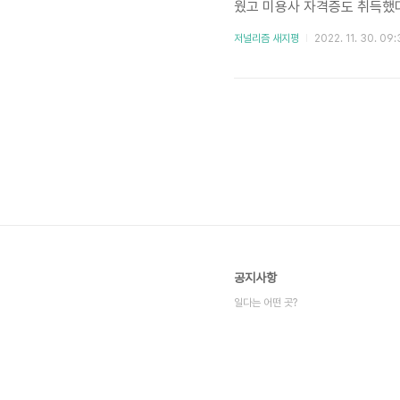
웠고 미용사 자격증도 취득했
오다, 2012년 드디어 자신
저널리즘 새지평
2022. 11. 30. 09:
고, 거울 하나와 사무 의자 
실 모습. ©강슬기 2019년
벌금을 내야 한다고 경고했다
시청을 찾..
공지사항
일다는 어떤 곳?