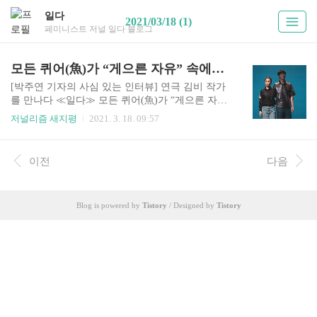
일다
2021/03/18 (1)
페미니스트 저널 일다 블로그
모든 퀴어(魚)가 “게으른 자유” 속에서 헤엄치는 그 날을
[박주연 기자의 사심 있는 인터뷰] 연극 김비 작가
를 만나다 ≪일다≫ 모든 퀴어(魚)가 “게으른 자유”
속에서 헤엄치는 그 날을 이은용 극작가, 김기홍 교
저널리즘 새지평
2021. 3. 18. 09:57
사/활동가, 변희수 하사. 지난 한 달 사이 한국 사회
는 차별과 혐오로 인해, 알려진 것만으로도 세 명의
트랜스젠더를 잃었다. www.ildaro.com 이은용 극작
이전
다음
가, 김기홍 교사/활동가, 변희수 하사. 지난 한 달
사이 한국 사회는 차별과 혐오로 인해, 알려진 것만
으로도 세 명의 트랜스젠더를 잃었다. 연이은 비보
Blog is powered by
Tistory
/ Designed by
Tistory
에 정신을 차릴 수 없었고, 시도 때도 없이 눈물이
났다. 괜찮을리 없다는 걸 알면서도, ‘괜찮냐’는 문
자를 퀴어 커뮤니티의 친구들에게 보내며 서로의
안부를 확인했다. 사람들은 어찌나 잔인한지, 세상
을 떠난 이를 향해서도 모진 말을 내뱉는 이..