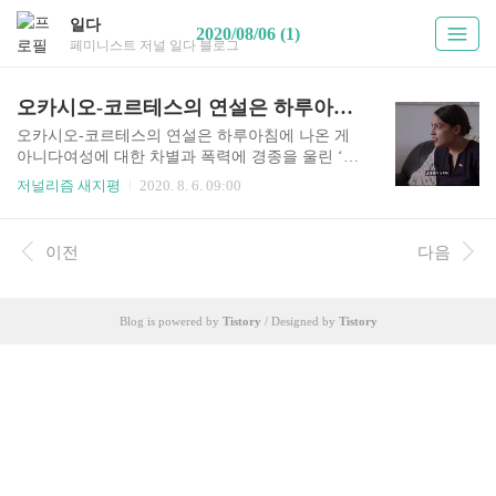
일다
2020/08/06 (1)
페미니스트 저널 일다 블로그
오카시오-코르테스의 연설은 하루아침에 나온 게 아니다
오카시오-코르테스의 연설은 하루아침에 나온 게
아니다여성에 대한 차별과 폭력에 경종을 울린 ‘청
년 여성’ 정치인 ‘전 딸이 있다고 좋은 남성이 된다
저널리즘 새지평
2020. 8. 6. 09:00
고 생각하지 않습니다. 부인이 있다고 좋은 남성이
되지도 않죠. 타인을 인격체로 존중할 때 좋은 남성
이 되죠. 그리고 좋은 남성이 어떤 일을 잘못했을
이전
다음
땐 최선을 다해 사과합니다. 체면을 살리려고 하거
나, 표를 얻으려고 하는 게 아니라, 자신으로 인한
피해를 인지하고 그 피해를 회복하기 위해 진심을
Blog is powered by
Tistory
/ Designed by
Tistory
다해 사과하죠. 그래야 우리 모두 다음 단계로 나아
갈 수 있어요.’ ‘나는 딸도 있고, 아내도 있고, 그들
을 사랑한다. 그러니 내가 여성을 혐오할 리 없
다’라는 말은 성차별을 지적당한 남성들이 곧잘 하
는 변명 중 하나로, 우리에게도 꽤 익숙하다. 하지
만 그런 얘기는 ..