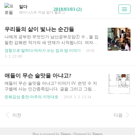
일다
2018/03/03 (2)
페미니스트 저널 일다 블로그
우리들의 삶이 빛나는 순간들
나에게 공부란 무엇인가 남산공부모임① ※ , 을 집
필한 김혜련 작가의 새 연재가 시작됩니다. 여자가
쓰는 일상의 이야기, 삶의 근원적 의미를 찾는 여정
경험으로 말하다/여자가 쓰는 집과 밥 이야기
2018.
과 깨달음, 즐거움에 대한 칼럼입니다. 페미니스트
3. 3. 22:00
저널 바로가기 공부모임 오 년, 겨울 축제의 풍경
시간이 되자 사람과 음식이 모였다. 잡채, 애호박
전, 샐러드, 떡, 직접 빚은 왕만두, 삭힌 고추무침,
애들이 무슨 술맛을 아냐고?
버섯 들깨탕, 굴비찜, 동치미… 한쪽에서는 그릇과
수저가 나오고 한쪽에서는 음식이 담아지고, 포도
애들이 무슨 술맛을 아냐고? 이야기 IV. 쓴맛 ※ 지
주가 따라지고, 또 다른 쪽에서는 불고기가 익어갔
구별에 사는 인간종족입니다. 글을 그리고 그림을
다. 마치 저절로 일어나듯 이 모든 과정이 자연스러
씁니다. [아주] 페미니스트저널 바로가기 ▶ 쓴맛
문화감성 충전/아주의 지멋대로
2018. 3. 3. 13:34
웠다. 오 년 세월의 내공! ▶ 남산공부모임 겨울 축
ⓒ일다 (아주의 지멋대로)
제 ⓒ일다(김혜련) 함께 나누는 밥과 음식이 따뜻
하고 푸짐했다. 올 해는 새로운 얼굴과 이웃도 함께
이전
다음
했다. 오랜만에..
Blog is powered by
Tistory
/ Designed by
Tistory