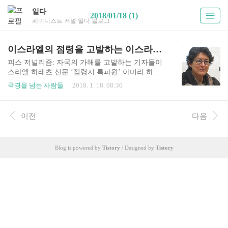
일다
2018/01/18 (1)
페미니스트 저널 일다 블로그
이스라엘의 점령을 고발하는 이스라엘인 기자
피스 저널리즘: 자국의 가해를 고발하는 기자들이
스라엘 하레츠 신문 ‘점령지 특파원’ 아미라 하스
강연 2017년은 팔레스타인 요르단강 서안, 가자지
국경을 넘는 사람들
2018. 1. 18. 08:30
구 등이 이스라엘에게 점령당한 지 50주년 되는 해
였다. 오랜 기간 팔레스타인을 취재해온 일본 저널
리스트 도이 도시쿠니 씨가 주축이 되어, 이스라엘
이전
다음
의 유력 신문 의 ‘점령지 특파원’ 아미라 하스 씨를
초청해 작년 9월 17일부터 20일까지 도쿄에서 강연
회를 열었다. 지난 달 미국의 트럼프 대통령이 예루
Blog is powered by
Tistory
/ Designed by
Tistory
살렘을 이스라엘의 수도로 공식 인정한다고 발표
함으로써 중동의 분쟁에 불을 붙인 지금, 세계가 아
미라 씨의 이야기에 귀 기울여야 할 때다. 페미니스
트저널 바로가기 이스라엘의 점령을 고발한 이스
라엘인 기자 ▶ 이스라엘 신문 기자 아미라 하스(A
mira Hass) (페..