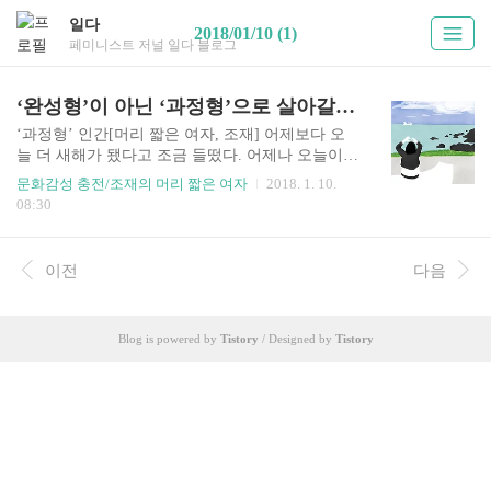
일다
2018/01/10 (1)
페미니스트 저널 일다 블로그
‘완성형’이 아닌 ‘과정형’으로 살아갈 뿐
‘과정형’ 인간[머리 짧은 여자, 조재] 어제보다 오
늘 더 새해가 됐다고 조금 들떴다. 어제나 오늘이나
크게 다를 것 없는 일상에서 새로운 다짐을 할 에너
문화감성 충전/조재의 머리 짧은 여자
2018. 1. 10.
지를 얻는 것만으로도 그저 기분이 좋다. 올해는
08:30
‘조금 너그러워지기’를 목표로 삼았다. 특히 사람
들과의 관계에서 너그러워져야겠다고 생각한다.
페미니즘을 처음 접하고 난 뒤 많은 사람들이 일상
이전
다음
관계에서의 걸림 때문에 피로를 호소했다. 나 역시
마찬가지였다. 몇 가지 단어로 사람들을 지레 판단
하고 마음속으로 벽을 치기 바빴다. 물론, 때에 따
Blog is powered by
Tistory
/ Designed by
Tistory
라 나를 지키기 위해서 어느 정도 관계 차단이 필요
하다고 생각한다. 하지만 하루가 멀다 터지는 사건
사고에 질려버린 상태이다 보니, 더 좋은 관계가 될
수 있는 사람에 대해서조차 섣불리 판단하는 경우
가 꽤 있었던 거다. ..