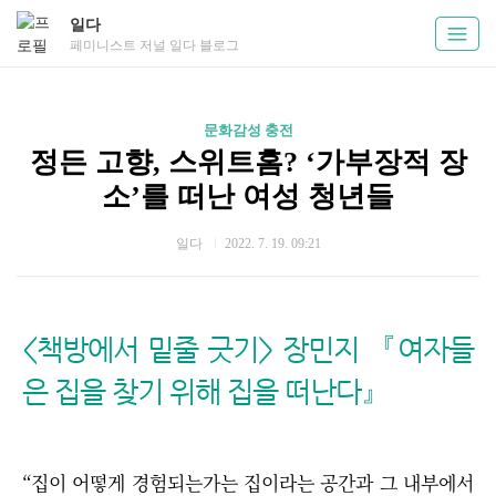
일다
페미니스트 저널 일다 블로그
문화감성 충전
정든 고향, 스위트홈? ‘가부장적 장
소’를 떠난 여성 청년들
일다
2022. 7. 19. 09:21
<책방에서 밑줄 긋기> 장민지 『여자들
은 집을 찾기 위해 집을 떠난다』
“집이 어떻게 경험되는가는 집이라는 공간과 그 내부에서