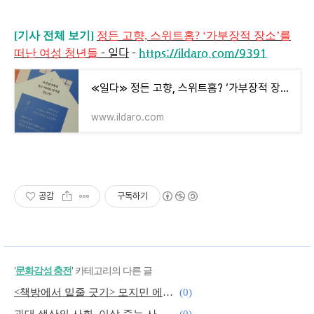
[기사 전체 보기]
정든 고향, 스위트홈? ‘가부장적 장소’를
- 일다
-
https://ildaro.com/9391
떠난 여성 청년들
≪일다≫ 정든 고향, 스위트홈? ‘가부장적 장소’를 떠난 여성 청년들
www.ildaro.com
공감
구독하기
'
문화감성 충전
' 카테고리의 다른 글
<책방에서 밑줄 긋기> 모지민 에세이 『털 난 물고기 모어』
(0)
과대 생산의 사회, 이삭 줍는 사람들
(0)