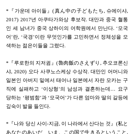
*『가운데 아이들』(真ん中の子どもたち, 슈에이샤,
2017) 2017년 아쿠타가와상 후보작. 대만과 중국 혈통
인 세 남녀가 중국 상하이의 어학원에서 만난다. ‘모국
어’란, ‘국경’이란 무엇인가를 고민하면서 정체성을 모
색하는 젊은이들을 그렸다.
*『루로한의 지저귐』(魯肉飯のさえずり, 추오코론신
샤, 2020) 오다 사쿠노스케상 수상작. 대만인 어머니와
일본인 아버지 밑에서 태어나 일본에서 자란 모카는 구
직에 실패하고 ‘이상형’의 남성과 결혼하는데… 요구
당하는 ‘평범함’과 ‘모국어’가 다른 엄마와 딸의 갈등에
깊숙이 발을 들인다.
*『나와 당신 사이-지금, 이 나라에서 산다는 것』(私と
あなたのあいだ いま、この国で生きるということ,