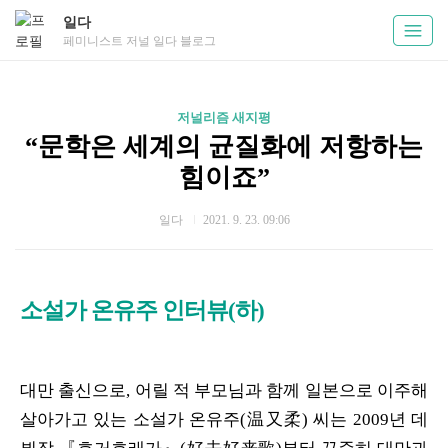
일다
페미니스트 저널 일다 블로그
저널리즘 새지평
“문학은 세계의 균질화에 저항하는
힘이죠”
일다
2021. 9. 23. 09:06
소설가 온유주 인터뷰(하)
대만 출신으로, 어릴 적 부모님과 함께 일본으로 이주해
살아가고 있는 소설가 온유주(温又柔) 씨는 2009년 데