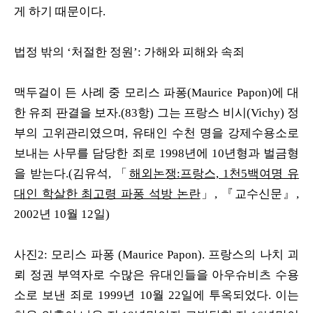
게 하기 때문이다.
법정 밖의 ‘처절한 정원’: 가해와 피해와 속죄
맥두걸이 든 사례 중 모리스 파퐁(Maurice Papon)에 대
한 유죄 판결을 보자.(83항) 그는 프랑스 비시(Vichy) 정
부의 고위관리였으며, 유태인 수천 명을 강제수용소로
보내는 사무를 담당한 죄로 1998년에 10년형과 벌금형
을 받는다.(김유석, 「
해외논쟁:프랑스, 1천5백여명 유
대인 학살한 최고령 파퐁 석방 논란
」, 『교수신문』,
2002년 10월 12일)
사진2: 모리스 파퐁 (Maurice Papon). 프랑스의 나치 괴
뢰 정권 부역자로 수많은 유대인들을 아우슈비츠 수용
소로 보낸 죄로 1999년 10월 22일에 투옥되었다. 이는