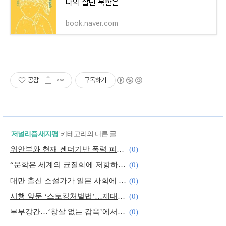
나의 살던 북한은
book.naver.com
공감
구독하기
'
저널리즘 새지평
' 카테고리의 다른 글
위안부와 현재 젠더기반 폭력 피해자의 교차적 ‘증언’
(0)
“문학은 세계의 균질화에 저항하는 힘이죠”
(0)
대만 출신 소설가가 일본 사회에 던진 화두
(0)
시행 앞둔 ‘스토킹처벌법’…제대로 작동하려면
(0)
부부강간…‘창살 없는 감옥’에서 벗어나
(0)