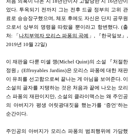
처음 의혹이 나온 지 18년만이자 고발당한 지 16년만이
었다. 투옥되기 전까지 그는 전후 드골 정부의 고위 관
료로 승승장구했으며, 체포 후에도 자신은 단지 공무원
으로서 상부의 명령을 따랐을 뿐이라고 항변했다. (출
처: 「
나치부역자 모리스 파퐁의 곡예
」, 『한국일보』,
2019년 10월 22일)
이 재판을 다룬 미셸 깽(Michel Quint)의 소설 『처절한
정원』(Effroyables Jardins)은 모리스 파퐁에 대한 재판
이 유죄를 선고함으로써 끝나는 게 아님을 보여준다. 이
소설의 골자를 지탱하는 것은 처음과 끝에 나오는 모리
스 파퐁의 재판이지만, 소설의 클라이맥스는 왜 주인공
의 아버지가 평생 어릿광대짓을 했는가를 ‘증언’하는
순간이다.
주인공의 아버지가 모리스 파퐁의 범죄행위에 가담했