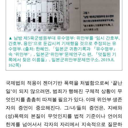
▲ 남방 제5육군병원부대 유수명부: 위안부를 ‘임시 간호부,
간호부, 용인’으로 둔갑시켜 기재했을 것으로 추정되는 유
수명부. (출처: 한혜인, 「일본군 귀환기록과 『유수명부』
속 ‘위안부’」, 일본군‘위안부’문제연구소 편, 『덧칠된 기
록에서 찾은 이름들』, 일본군위안부문제연구소, 2019.8,
162쪽)
국제법의 적용이 젠더기반 폭력을 처벌함으로써 ‘끝난
일’이 되지 않으려면, 범죄가 행해진 구체적 상황이 무
엇인지를 촘촘히 따져볼 필요가 있다. 이때 위안부 생존
자의 증언이 중요해진다. 그/녀/들의 증언은, 지배와
(성)폭력의 본질이 무엇인지를 법적 기준이나 언어의
한계를 넘어서서 각자의 자리에서 지속적으로 질문하