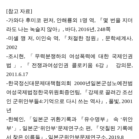
[참고 자료]
-가와다 후미코 편저, 안해룡외 1명 역, 『몇 번을 지더
라도 나는 녹슬지 않아』, 바다, 2016년, 248쪽
-미셸 깽 저, 이인숙 역, 『처절한 정원』, 문학세계사,
2002
-조시현, 「무력분쟁하의 여성폭력에 대한 국제인권
법」, 『전쟁과여성인권 콜로키움 6강』 강의문,
2011.6.17
-한국정신대문제대책협의회 2000년일본군성노예전범
여성국제법정한국위원회증언팀, 『강제로 끌려간 조선
인 군위안부들4:기억으로 다시 쓰는 역사』, 풀빛, 2001
년
-한혜인, 「일본군 귀환기록과 『유수명부』 속 ‘위안
부’」, 일본군‘위안부’문제연구소 편, 『덧칠된 기록에
서 찾은 이름들』, 일본군위안부문제연구소, 2019.8