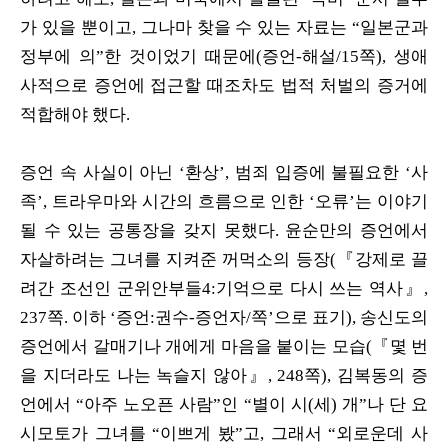
가 있을 뿐이고, 그나마 찾을 수 있는 자료는 “일본군과
정부에 의”한 것이었기 때문에(증언-해설/15쪽), 생애
사적으로 증언에 접근할 때조차도 법적 처벌의 증거에
적합해야 했다.
증언 속 사실이 아닌 ‘환상’, 범죄 입증에 불필요한 ‘사
족’, 트라우마와 시간의 흐름으로 인한 ‘오류’는 이야기
될 수 있는 공통장을 갖지 못했다. 윤순만의 증언에서
자살하려는 그녀를 지켜준 꺼먹소의 등장(『강제로 끌
려간 조선인 군위안부들4:기억으로 다시 쓰는 역사』,
237쪽. 이하 ‘증언:권수-증언자/쪽’으로 표기), 송신도의
증언에서 갈매기나 개에게 마음을 붙이는 모습(『몇 번
을 지더라도 나는 녹슬지 않아』, 248쪽), 김복동의 증
언에서 “아주 노오픈 사람”인 “별이 시(세) 개”나 단 요
시모토가 그녀를 “이쁘게 봤”고, 그래서 “외로운데 사