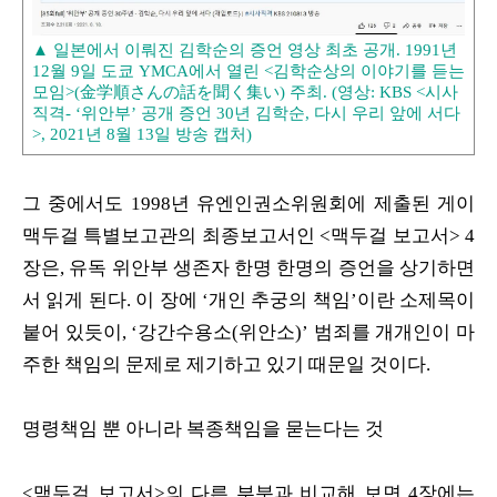
▲ 일본에서 이뤄진 김학순의 증언 영상 최초 공개. 1991년
12월 9일 도쿄 YMCA에서 열린 <김학순상의 이야기를 듣는
모임>(金学順さんの話を聞く集い) 주최. (영상: KBS <시사
직격- ‘위안부’ 공개 증언 30년 김학순, 다시 우리 앞에 서다
>, 2021년 8월 13일 방송 캡처)
그 중에서도 1998년 유엔인권소위원회에 제출된 게이
맥두걸 특별보고관의 최종보고서인 <맥두걸 보고서> 4
장은, 유독 위안부 생존자 한명 한명의 증언을 상기하면
서 읽게 된다. 이 장에 ‘개인 추궁의 책임’이란 소제목이
붙어 있듯이, ‘강간수용소(위안소)’ 범죄를 개개인이 마
주한 책임의 문제로 제기하고 있기 때문일 것이다.
명령책임 뿐 아니라 복종책임을 묻는다는 것
<맥두걸 보고서>의 다른 부분과 비교해 보면 4장에는