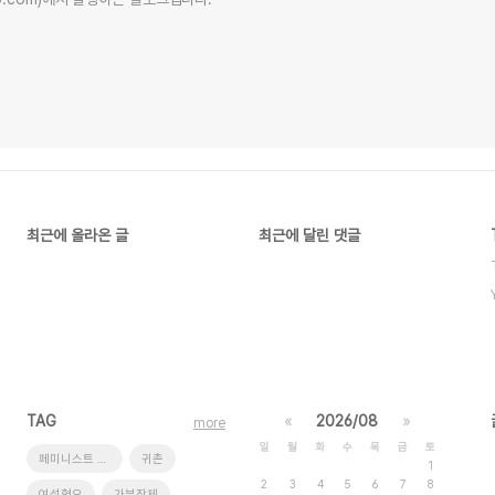
최근에 올라온 글
최근에 달린 댓글
TAG
«
2026/08
»
more
일
월
화
수
목
금
토
페미니스트 저널 일다
귀촌
1
2
3
4
5
6
7
8
여성혐오
가부장제