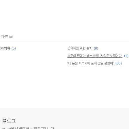
 다른 글
생각해봐야
(5)
양육자를 위한 설계
(0)
부모의 편애가 낳는 해악 '사랑도 노력이다'
(1)
‘내 돈을 피부과에 쓰지 않길 잘했어’
(38)
 블로그
ro.com)에서 발행하는 블로그입니다.