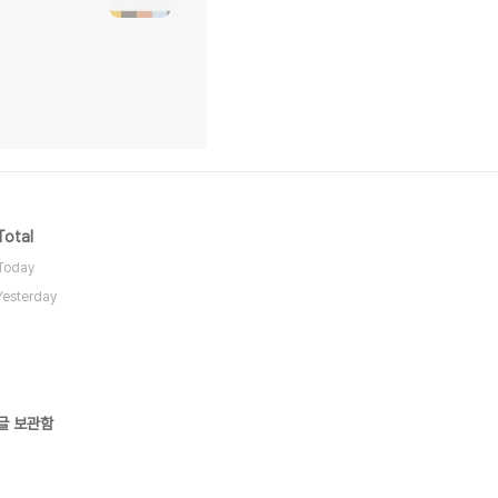
Total
Today
Yesterday
글 보관함