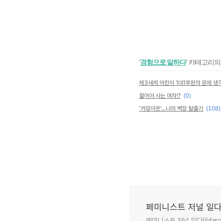
'
경험으로 말하다
' 카테고리의
제3세계 어린이 1대1후원의 문제 
젊어야 사는 여자!?
(0)
'커밍아웃'…나의 벽장 탈출기
(108)
페미니스트 저널 일다
페미니스트 저널 일다(ilda