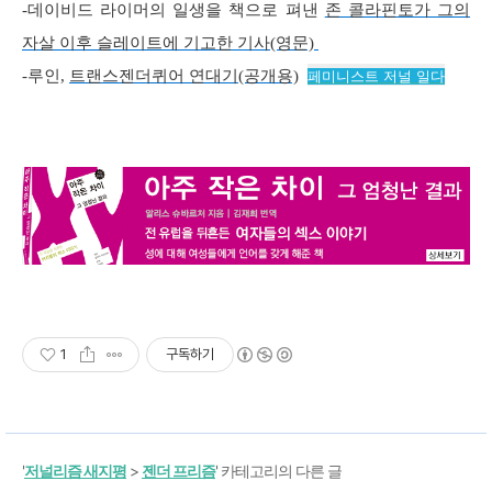
-데이비드 라이머의 일생을 책으로 펴낸
존 콜라핀토가 그의
자살 이후 슬레이트에 기고한 기사(영문)
-루인,
트랜스젠더퀴어 연대기(공개용)
페미니스트 저널
일다
1
구독하기
'
저널리즘 새지평
>
젠더 프리즘
' 카테고리의 다른 글