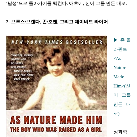
‘남성’으로 돌아가기를 택한다. 애초에, 신이 그를 만든 대로.
2. 브루스/브랜다, 존/조앤, 그리고 데이비드 라이머
▶ 존 콜
라핀토
<As
Nature
Made
Him>(신
이 그를
만든 대
로)
성과학