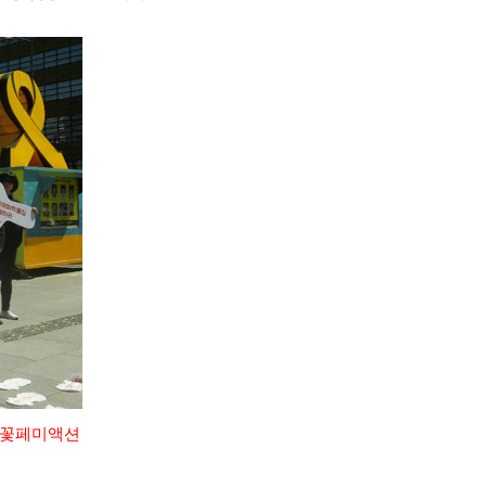
불꽃페미액션