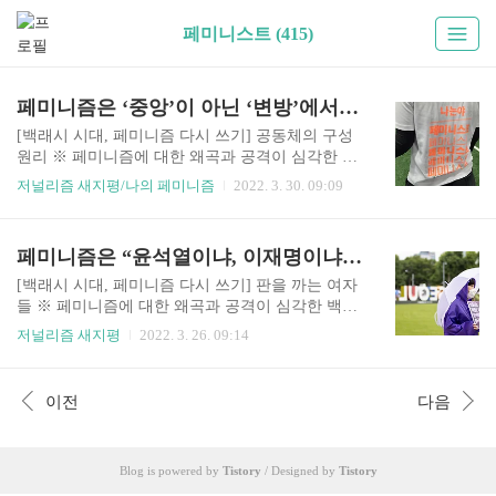
페미니스트 (415)
페미니즘은 ‘중앙’이 아닌 ‘변방’에서 태어난 사유이다
[백래시 시대, 페미니즘 다시 쓰기] 공동체의 구성
원리 ※ 페미니즘에 대한 왜곡과 공격이 심각한 백
래시 시대, 다양한 페미니스트들의 목소리로 다시
저널리즘 새지평/나의 페미니즘
2022. 3. 30. 09:09
페미니즘을 이야기하는 “백래시 시대, 페미니즘 다
시 쓰기” 스무 편이 연재됩니다. 이 기획은 한국여
성재단 성평등사회조성사업 지원을 받아 진행됩니
페미니즘은 “윤석열이냐, 이재명이냐”를 뛰어넘는 질문이다
다. 일다 풋살 경기, 몸과 마음이 녹는 ‘회복의 시
간’ 요즘 많은 여성들 사이에 스포츠 붐이 일었듯
[백래시 시대, 페미니즘 다시 쓰기] 판을 까는 여자
이, 나도 올해 초 풋살을 시작했다. 책 (김혼비 지음
들 ※ 페미니즘에 대한 왜곡과 공격이 심각한 백래
2018), SBS 예능 열풍은 익히 알고 있었지만, 내가
시 시대, 다양한 페미니스트들의 목소리로 다시 페
저널리즘 새지평
2022. 3. 26. 09:14
할 운동은 아니라고 생각했는데 말이다. 퇴근길에
미니즘을 이야기하는 “백래시 시대, 페미니즘 다시
동료를 따라 잠시 구경갔다 정신을 차려보니 몸싸
쓰기” 스무 편이 연재됩니다. 이 기획은 한국여성
움을 마다 않고 달리고 구르며 공에 집착하고 있었
재단 성평등사회조성사업 지원을 받아 진행됩니
이전
다음
다. 그간 수영이나 요가처럼 명상 효과를 주고 자기
다. 일다 ▶ 열두 가지 재밌는 집 이야기 『네가 좋
속도에 차분히..
은 집에 살면 좋겠어』 네가 좋은 집에 살면 좋겠어
제 삶을 따뜻하고 꿋꿋하게 살아가는 여성 열두 명
Blog is powered by
Tistory
/ Designed by
Tistory
이 밀도 있게 들려주는 주거생애사이자, 물려받은
자산 없이는 나다움을 지키면서 살아갈 곳을 찾기