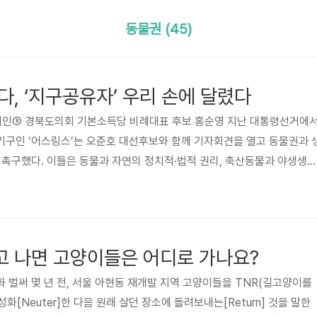
동물권 (45)
다, ‘지구공유자’ 우리 손에 달렸다
정치인③ 경북도의회 기본소득당 비례대표 후보 홍순영 지난 대통령선거에서
기구인 ‘어스링스’는 오준호 대선후보와 함께 기자회견을 열고 동물권과 
 촉구했다. 이들은 동물과 자연의 정치적·법적 권리, 축산동물과 야생생물
 그리고 공존을 위한 기후위기 대응 등을 요구했다. ▲ 비질(도살장, 공장
5
해 동물의 삶을 마주하고, 폭력의 증인이 되어 기록하고 공유하는 활동)
돼지들에게 물을 주고 있는 홍순영 예비후보 ©기본소득당 선거에서 반려
동물권 의제를 확장하며 이런 진보적 목소리를 낸 배경에는 ‘어스링스’의
 나면 고양이들은 어디로 가나요?
 벌써 몇 년 전, 서울 아현동 재개발 지역 고양이들을 TNR(길고양이를
성화[Neuter]한 다음 원래 살던 장소에 돌려보내는[Return] 것을 말한