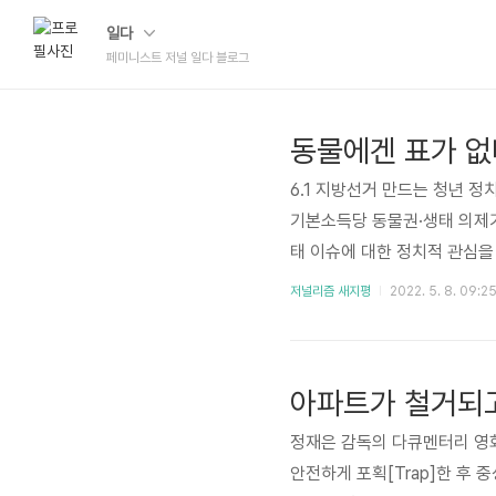
일다
페미니스트 저널 일다 블로그
동물에겐 표가 없
6.1 지방선거 만드는 청년 
기본소득당 동물권·생태 의제
태 이슈에 대한 정치적 관심을
의 권리, 해양생태계의 권리,
저널리즘 새지평
2022. 5. 8. 09:2
축산농장, 수산시장 등을 방문
하며, 도살장 앞에서 마주친 
물과 반려인에 한정되어 있는 
아파트가 철거되고
홍순영..
정재은 감독의 다큐멘터리 영화
안전하게 포획[Trap]한 후 중