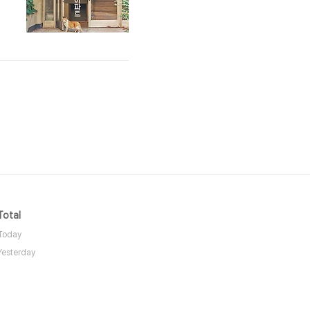
하
Total
Today
Yesterday