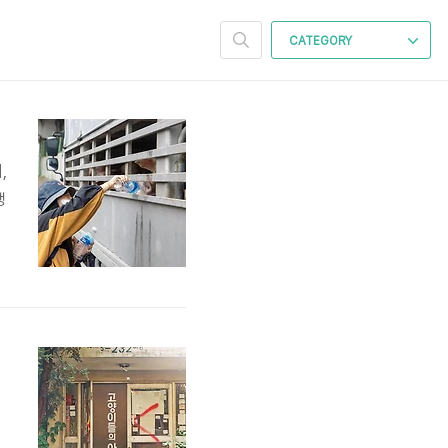
CATEGORY
,
생
식
을
동