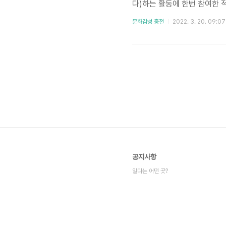
다)하는 활동에 한번 참여한 적
금은 하고 있었지만 길고양이 T
문화감성 충전
2022. 3. 20. 09:07
지시 받은 일을 잘 따르는 것
획하기 위해 통덫을 설치하고,
루, 몇 시간 동안의 일이었지
공지사항
일다는 어떤 곳?