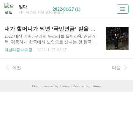
일다
2022/01/27 (1)
페미니스트 저널 일다 블로그
내가 할머니가 되면 ‘국민연금’ 받을 수 있을까?
2022 대선 기획: 우리의 목소리를 들어라④ 연금개
혁, 평등하게 한국에서 노인으로 산다는 것 한국의
노인빈곤율이 어마어마하게 높다는 것은 많이 알
저널리즘 새지평
2022. 1. 27. 09:07
려진 사실이다. 국제비교 수준으로 보면, 한국은 65
세 이상의 사람 중 ‘빈곤’ 상황에 놓여있는 비율이
45%, 48%에 육박하다. 즉 지나가는 노인 2명 중 1
이전
다음
명은 생계적인 곤란에 처해있다는 것을 의미한다.
이러한 현상은 비단 어제, 오늘의 일이 아니다. 수
년간 OECD 노인빈곤율 1위 자리를 독점해오고 있
Blog is powered by
Tistory
/ Designed by
Tistory
다. 한국의 노인 통계에선 빈곤율만 높은 것이 아니
다. 상황이 이래서인지, 한국에는 ‘일하는 노인’도
굉장히 많다. 뿐만 아니라 ‘일하다 다치거나 죽는’
산재 사고도 빈번하게 일어나는데 최근 10년 동안
고령층의 산재 사고가 두 배 가량 증가했다고 한다.
..