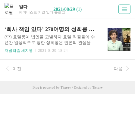
일다
2021/08/29 (1)
페미니스트 저널 일다 블로그
‘회사 책임 있다’ 270여명의 성희롱 소송은 무엇을 바꿨나
(中) 호텔롯데 법인을 고발하다 호텔 직원들이 수
년간 일상적으로 당한 성희롱은 언론의 관심을 끌
었다. 타이틀을 달고 보도됐다. 이 말이 덧붙여졌
저널리즘 새지평
2021. 8. 29. 18:24
다. 2000년 7월, 롯데호텔 성희롱 대책위원회(이하
대책위)는 노동부 진정과 손해배상 소송에 들어간
다. 노동부에 진정을 넣은 사람이 327명이다. 파업
이전
다음
에 참가한 여성 조합원이 600여 명이었으니, 절반
이 넘는 수였다. 이 중 270여 명은 집단 민사 (손해
배상) 소송에도 함께한다. 피해자들이 요구한 손해
Blog is powered by
Tistory
/ Designed by
Tistory
배상액은 총 17억6천만 원. 소송 대상에는 가해자 1
2명의 상사뿐 아니라, ㈜호텔롯데와 관리 책임이
있는 대표이사 4명도 포함됐다. ▲ 롯데호텔 여성
노동자들은 직장 내 성희롱 문제를 사회적으로 알
리고 노동부 고발과 손해배상 법정 소송에 들어간
다. 당시 KBS..