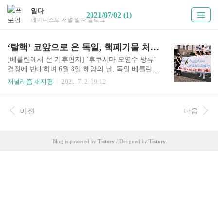
일다
2021/07/02 (1)
페미니스트 저널 일다 블로그
‘탈핵’ 코앞으로 온 독일, 핵폐기물 처리 정책은?
[베를린에서 온 기후편지] ‘후쿠시마 오염수 방류’
결정에 반대하며 6월 8일 해양의 날, 독일 베를린
브란덴부르크 문 앞에서 중요한 집회가 열렸습니
저널리즘 새지평
2021. 7. 2. 09:12
다. 한국, 일본, 독일 17개 시민단체로 구성된 ‘태평
양 방사능 오염 불가 행동연대’가 일본의 방사능
오염수 방출 결정에 항의하는 행사였어요. 이 날 시
이전
다음
위에는 한국 녹색당 유럽모임을 비롯해서 일본 ‘사
요나라 핵 베를린’(Sayonara Nukes Berlin), 핵전쟁
방지 국제의사회(IPPNW) 등이 참여했습니다. ‘인
Blog is powered by
Tistory
/ Designed by
Tistory
간과 해양 생태계를 위협하는 방사능 오염수를 배
출은 안 된다'는 입장을 명확히 하면서, 지진 위험
이 없는 지역에 방사능 물질의 장기 보관과 같은 현
실적인 대응책도 내놓았습니다. ▲ 6월 8일 해양의
날 베를린에서 열린 집회. 17개 시민단체..