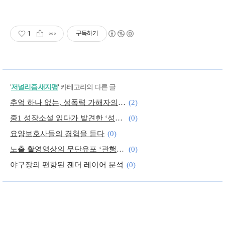
1
구독하기
'
저널리즘 새지평
' 카테고리의 다른 글
추억 하나 없는, 성폭력 가해자의 ‘연인’ 주장
(2)
중1 성장소설 읽다가 발견한 ‘성별 편향’
(0)
요양보호사들의 경험을 듣다
(0)
노출 촬영영상의 무단유포 ‘관행’에 제동 건 연예인
(0)
야구장의 편향된 젠더 레이어 분석
(0)
‘인생 완성기’ 여성들의 생활 설계를 돕고 싶다
(0)