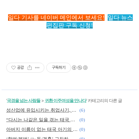
일다 기사를 네이버 메인에서 보세요
!
일다 뉴스
편집판 구독 신청!
공감
구독하기
'
국경을 넘는 사람들
>
귀환 이주여성을 만나다
' 카테고리의 다른 글
성산업에 유입시키는 취업사기, 인신매매입니다
(6)
“다시는 나같은 일을 겪는 태국 여성들이 없길”
(0)
아버지 이름이 없는 태국 아기의 출생증명서
(0)
‘합법/불법’ ‘노동/결혼’ 교차하는 여성의 이주
(0)