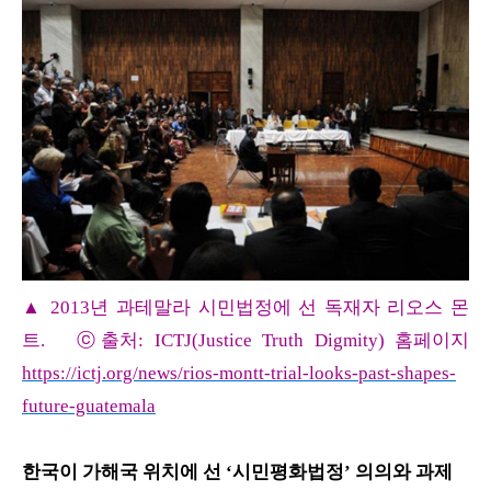
▲ 2013년 과테말라 시민법정에 선 독재자 리오스 몬
트.
ⓒ출처: ICTJ(Justice Truth Digmity) 홈페이지
https://ictj.org/news/rios-montt-trial-looks-past-shapes-
future-guatemala
한국이 가해국 위치에 선 ‘시민평화법정’ 의의와 과제