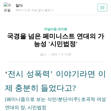
일다
페미니스트 저널 일다 블로그
저널리즘 새지평
국경을 넘은 페미니스트 연대의 가
능성 '시민법정'
일다
2019. 7. 9. 15:00
‘
전시 성폭력’ 이야기라면 이
제 충분히 들었다고?
[페미니즘으로 보는 식민/분단/이주] 초국적 여성
연대의 장, 시민법정