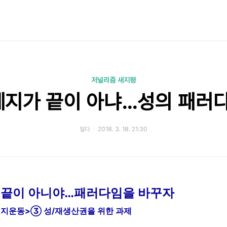
저널리즘 새지평
 폐지가 끝이 아냐…성의 패러
일다
2018. 3. 18. 21:30
가 끝이 아니야…패러다임을 바꾸자
폐지운동>③ 성/재생산권을 위한 과제