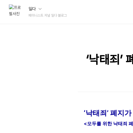
일다
페미니스트 저널 일다 블로그
‘낙태죄’
‘낙태죄’ 폐지
<모두를 위한 낙태죄 