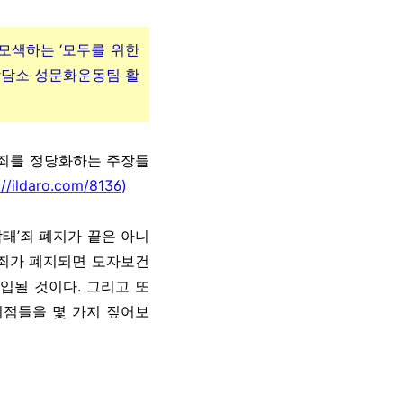
모색하는 ‘모두를 위한
력상담소 성문화운동팀 활
’죄를 정당화하는 주장들
ldaro.com/8136
)
낙태’죄 폐지가 끝은 아니
’죄가 폐지되면 모자보건
입될 것이다. 그리고 또
지점들을 몇 가지 짚어보