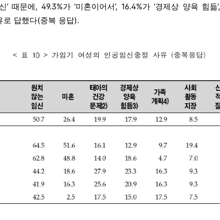
신’ 때문에, 49.3%가 ‘미혼이어서’, 16.4%가 ‘경제상 양육 힘듦’
로 답했다(중복 응답).