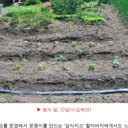
▶ 봄의 밭. ⓒ일다(김혜련)
요를 문경에서 문종이를 만드는 ‘삼식지소’ 할아버지에게서도 느