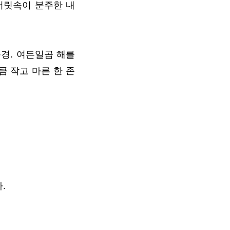
머릿속이 분주한 내
경. 여든일곱 해를
큼 작고 마른 한 존
.