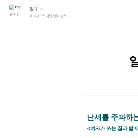
일다
페미니스트 저널 일다 블로그
일
난세를 주파하는 
<여자가 쓰는 집과 밥 