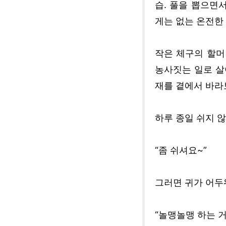
습. 풀을 뽑으면
게는 없는 온전한 
작은 체구의 할머
농사짓는 일로 살
재를 곁에서 바라
하루 종일 쉬지 
“좀 쉬셔요~”
그러면 귀가 어두
“놀맹놀맹 하는 거