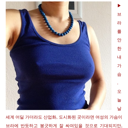
▶
브
라
를
안
한
내
가
슴
.
오
늘
날
세계 어딜 가더라도 산업화, 도시화된 곳이라면 여성의 가슴이
브라에 반듯하고 봉긋하게 잘 싸여있을 것으로 기대되지만,