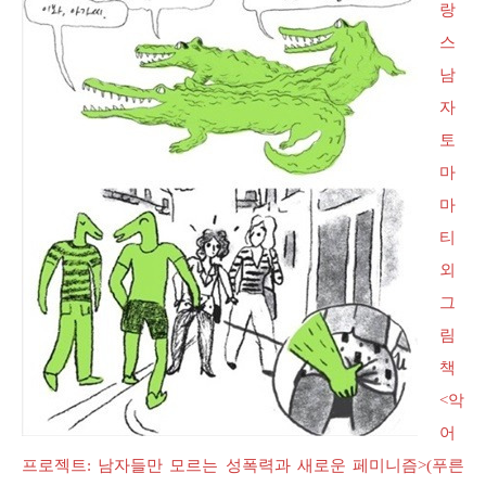
랑
스
남
자
토
마
마
티
외
그
림
책
<악
어
프로젝트: 남자들만 모르는 성폭력과 새로운 페미니즘>(푸른