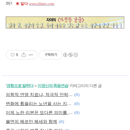
까?
▣
일다
www.ildaro.com
5
구독하기
'
경험으로 말하다
>
이경신의 죽음연습
' 카테고리의 다른 글
의학적 연명 치료냐, 적극적 안락사냐?
(0)
변화에 휩쓸리는 노년을 사는 지혜를 찾아
(0)
이제 노란 리본은 또다른 의미를 품는다
(0)
불면의 헤르만 헤세와 함께
(0)