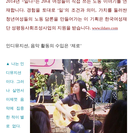
2014년 <일다>는 20대 여성들이 직접 쓰는 노동 이야기를 연
재합니다. 경험을 토대로 ‘일’의 조건과 의미, 가치를 둘러싼
청년여성들의 노동 담론을 만들어가는 이 기획은 한국여성재
단 성평등사회조성사업의 지원을 받습니다.
www.ildaro.com
인디뮤지션, 음악 활동의 수입은 ‘제로’
▲ 나는 인
디뮤지션
이다. 그러
나 살면서
이제껏 음
악에 집중
한 적이 별
로 없다.