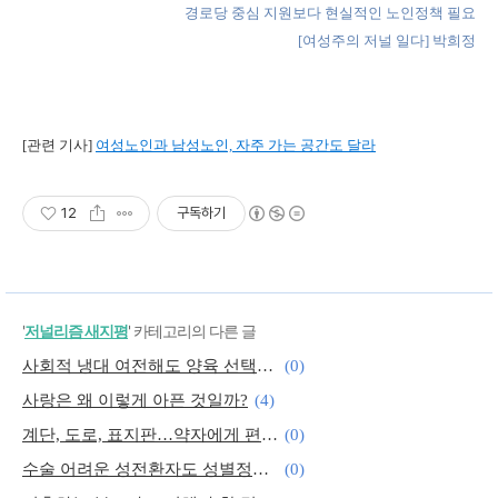
경로당 중심 지원보다 현실적인 노인정책 필요
[여성주의 저널 일다] 박희정
[관련 기사]
여성노인과 남성노인, 자주 가는 공간도 달라
12
구독하기
'
저널리즘 새지평
' 카테고리의 다른 글
사회적 냉대 여전해도 양육 선택하는 ‘리틀맘’들
(0)
사랑은 왜 이렇게 아픈 것일까?
(4)
계단, 도로, 표지판…약자에게 편리하게
(0)
수술 어려운 성전환자도 성별정정 기회줘야
(0)