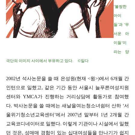
‘불쌍한
아이
들’과 ‘무
서운 아
이들’이
라는 양
극단의 이미지 사이에서 부유하고 있다. ©일다
2002년 석사논문을 쓸 때 은성원(현재 <윙>)에서 6개월 간
인턴으로 일했고, 같은 기간 동안 서울시 늘푸른여성지원
센터와 YMCA가 진행하는 거리상담에 활동가로 참여했
다. 박사논문을 쓸 때에는 새날을여는청소녀쉼터 산하 ‘서
울위기청소년교육센터’에서 2007년 말부터 1년 2개월 간
교육코디네이터로 일했다. 이렇게 기관이나 시설에서 일했
던 것은, 성매매 경험이 있는 십대여성들을 만나기가 쉽지