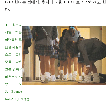
나야 한다는 점에서, 후자에 대한 이야기로 시작하려고 한
다.
▲ '원조교
제'를 하는
십대들의 모
습을 사실적
으로 그려
주목 받은
일본 영화 <
바운스>(バ
ウン
ス,Bounce
KoGALS,1997) 중.