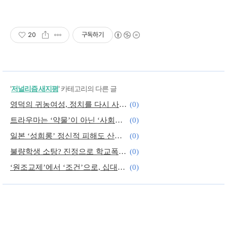
20
구독하기
'
저널리즘 새지평
' 카테고리의 다른 글
영덕의 귀농여성, 정치를 다시 사유하게 하다
(0)
트라우마는 ‘약물’이 아닌 ‘사회적 치유’가 필요합니다
(0)
일본 ‘성희롱’ 정신적 피해도 산업재해 인정 쉬워져
(0)
불량학생 소탕? 진정으로 학교폭력 예방하려면
(0)
‘원조교제’에서 ‘조건’으로, 십대 성매매 실상
(0)
야권연대 정책합의문에 없는 것
(2)