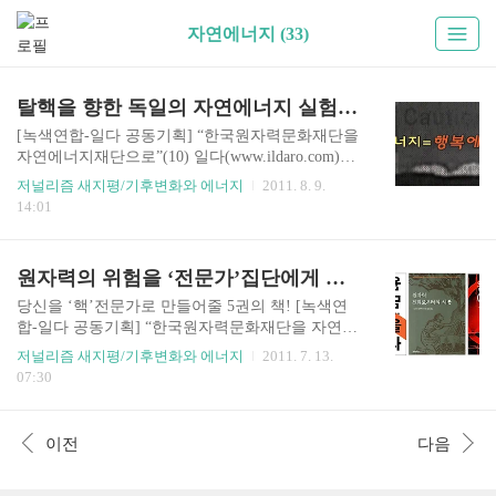
자연에너지 (33)
탈핵을 향한 독일의 자연에너지 실험, 현장을 가다
[녹색연합-일다 공동기획] “한국원자력문화재단을
자연에너지재단으로”(10) 일다(www.ildaro.com)는
녹색연합(www.greenkorea.org)과 동일본지진피해
저널리즘 새지평/기후변화와 에너지
2011. 8. 9.
여성지원네트워크와 공동으로 “한국원자력문화재
14:01
단을 자연에너지재단으로!” 캠페인을 전개하고 있
습니다. ‘청정에너지’, ‘필요악’이라는 거짓된 원자
력신화에서 벗어나, 재생가능한 자연에너지로 시
원자력의 위험을 ‘전문가’집단에게 묻지 말자
스템 전환하도록 촉구해갈 것입니다. 필자 김제남
씨는 녹색연합 녹색에너지디자인 운영위원장입니
당신을 ‘핵’전문가로 만들어줄 5권의 책! [녹색연
다. – 편집자 주 독일, 자연에너지의 꿈을 현실로
합-일다 공동기획] “한국원자력문화재단을 자연에
만들다 지난 몇 년 동안 유럽의 많은 나라는 재정위
너지재단으로”(9) 일다(www.ildaro.com)는 녹색연
저널리즘 새지평/기후변화와 에너지
2011. 7. 13.
기를 겪었다. 금융위기에 에너지가격과 식량가격
합과 동일본지진피해여성지원네트워크와 공동으
07:30
의 고공행진으로 장기 불황의 늪에서 헤어나지 못
로 “한국원자력문화재단을 자연에너지재단으로!”
하고 있다. 유럽경제가 침체위기에 있을 때 독일이
캠페인을 전개하고 있습니다. ‘청정에너지’, ‘필요
건재할 수 있었던 힘, ..
악’이라는 원자력신화에서 벗어나, 재생가능한 자
이전
다음
연에너지로 시스템을 전환하도록 촉구해갈 것입니
다. 필자 권승문님은 녹색연합의 녹색에너지디자
인 활동가입니다. – 편집자 주 원자력이 안전하다