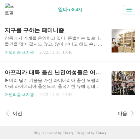
일다 (3643)
지구를 구하는 페미니즘
강릉에서 가게를 운영하고 있다. 돈벌이는 별로다.
물건을 많이 팔지도 않고, 많이 산다고 해도 손님을
설득하여 물건 몇 개는 내려놓게 하는 가게, 내일상
저널리즘 새지평
2022. 11. 30. 19:40
회는 제로웨이스트 가게이다. ▲ 대안물품을 소개
하고 필요한 만큼 담아가는 제로웨이스트 가게 내
일상회 내부 ©전진 처음부터 밝히자면, 내일상회
아프리카 대륙 출신 난민여성들은 어떻게 살고 있을까?
는 가게를 표방한 작당모의 공간이다. 가게는 사람
들의 마음을 조금이나마 사기 위한 장치이고, 쓰레
▶머리 땋기 기술을 가진 라이베리아 출신 오펠리
기 문제에 관심 있는 사람이라면 일단 뭐라도 같이
아씨 라이베리아 출신으로, 출국기한 유예 상태에
해볼 수 있는 동료를 만날 확률이 높지 않을까 하는
서 난민신청 중인 오펠리아씨는 2009년 남편과 함
저널리즘 새지평
2022. 11. 30. 09:32
기대로 문을 열었다. 나름 수익도 생기지만, 우리는
께 국내 입국했다. 오펠리아씨는 본국에서 머리 땋
당당히 ‘보이는 화폐보다 보이지 않는 구조, 버려
기를 배웠고 미용사 자격증도 취득했다. 한국에서
지는 비용을 줄이는 일을 한다’고 말하며 사람들의
오펠리아씨는 미용실을 운영하는 다른 여성들과
이전
다음
마음을 당겨본다. 제로웨이스트란 말 그대로 쓰레
함께 일을 해오다, 2012년 드디어 자신의 미용실을
기를 제로(0)으로 만들자..
오픈했다. 처음에는 건물 주인으로부터 임대를 거
절당하기도 했고, 거울 하나와 사무 의자 하나를 두
Blog is powered by
Tistory
/ Designed by
Tistory
고 시작했다. ▲ 머리 땋기 기술을 가진 난민여성이
운영하는 미용실 모습. ©강슬기 2019년 즈음 시청