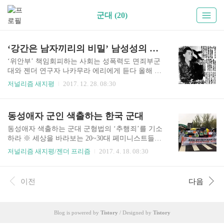
군대 (20)
‘강간은 남자끼리의 비밀’ 남성성의 재편성
‘위안부’ 책임회피하는 사회는 성폭력도 면죄부군
대와 젠더 연구자 나카무라 에리에게 듣다 올해 6
월, 일본에서는 110년 만에 정기 국회에서 성범죄
저널리즘 새지평
2017. 12. 28. 08:30
에 관한 형법이 개정되었다. 성범죄를 강력하게 처
벌하는 방향으로 개정된 것이지만, 여전히 강간죄
가 성립하는 데에 ‘폭행, 협박’ 요건을 남기고 있어
동성애자 군인 색출하는 한국 군대
한계가 크다. 형법 개정이 논의되던 즈음, 20대의
한 여성 아나운서가 친정권 성향으로 알려진 50대
동성애자 색출하는 군대 군형법의 ‘추행죄’를 기소
남성 언론인에 의해 취중 성폭행을 당했다고 밝혔
하라 ※ 세상을 바라보는 20~30대 페미니스트들의
다. 이 사건에서 성폭력을 고발한 당사자는 경찰 조
관점과 목소리를 싣는 ‘젠더 프리즘’ 칼럼입니다.
저널리즘 새지평/젠더 프리즘
2017. 4. 18. 08:30
사에서 인권 침해적인 질문을 받았고 용의자는 체
필자 잇을님은 언니네트워크에서 활동하고 있습니
포되지도 않는 등 공권력의 비상식적인 대응으로
다. -페미니스트 저널 예상 못할 일은 아니나 그 예
인해 많은 논란이 일었다. 이러한 가운데 성범죄의
상을 넘어섰다. 국민일보의 게이 데이트 어플 잠입
이전
다음
피해를 호소하는 사람의 목소리를 들으려 하지 않
기사(2016년 7월 9일 국민일보는 게이 사이트와 동
는 일본 사회의 모습을 역사적 ..
성애자 전용 앱에서 ‘집단 성관계를 맺고 싶다’는
글을 입수했다며, “충격! 남성 동성애자들의 집단
Blog is powered by
Tistory
/ Designed by
Tistory
난교현상 사실이었다”라는 제목의 기사를 실었다)
는 이미 맞닥뜨린 바 있지만, 이번에는 육군이다.