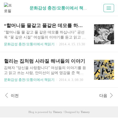
문화감성 충전/모퉁이에서 책읽기 (43)
“할머니들 물같고 풀같은 데모를 하십니다”
“할머니들 물 같고 풀 같은 데모를 하십니다” 공선
옥 “꽃 같은 시절” 여성들의 이야기를 듣고 읽고 쓰
는 사람, 안미선이 삶에 영감을 준 책에 관해 풀어
문화감성 충전/모퉁이에서 책읽기
2014. 4. 15. 15:30
내는 “모퉁이에서 책읽기”. 이 칼럼은 한국여성민
우회 블로그 ‘민우트러블’에도 공동 게재됩니다. w
ww.ildaro.com ‘우리는 단 한 번도 송전탑을 허락한
헐리는 집처럼 사라질 해녀들의 이야기
적이 없다’ 밀양에 갔을 때, 함께 간 친구 고즈가 이
책이 자꾸 떠오른다는 이야기를 했다. 송전탑 공사
김해자 “당신을 사랑합니다” 여성들의 이야기를 듣
가 막 시작되는 현장에서, ‘할매’들은 공사를 온몸
고 읽고 쓰는 사람, 안미선이 삶에 영감을 준 책에
으로 막아내고 있었다. 경찰들이 수십 명씩 마을 길
관해 풀어내는 “모퉁이에서 책읽기”. 이 칼럼은 한
문화감성 충전/모퉁이에서 책읽기
2014. 4. 3. 08:30
목으로 올라왔고 할매들은 그 앞을 팔을 벌리고 가
국여성민우회 블로그 ‘민우트러블’에도 공동 게재
로막았다. 경찰들 뒤에는 한전 직원들이 있었다. 공
됩니다. www.ildaro.com 그곳에는 해녀들이 살고
사를 강행하느라 헬기가 굉음을 내며 날아다니고
있었다 제주도가 고향인 친구가 말했다. “육지 사
이전
다음
산꼭대기에는 불빛이 휘황했다. “못 간다, 이놈들,..
람들은 바다를 그리워하지만 제주도 사람들은 육
지를 동경하지.” 대학에 입학해 처음 기차를 타 보
고 강이란 것이 신기했다던 그 친구는 늘 어머니 이
Blog is powered by
Tistory
/ Designed by
Tistory
야기를 하고 싶어했다. 그 어머니는 해녀였다. 잔치
에서 한번 뵌 친구의 어머니는 구릿빛 얼굴에 바위