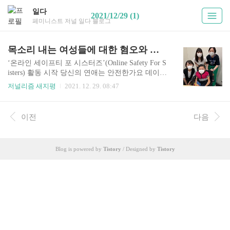
일다
2021/12/29 (1)
페미니스트 저널 일다 블로그
목소리 내는 여성들에 대한 혐오와 린치를 멈춰라
‘온라인 세이프티 포 시스터즈’(Online Safety For S
isters) 활동 시작 당신의 연애는 안전한가요 데이트
초기부터 헤어짐, 이별 후 과정까지 피해자의 눈으
저널리즘 새지평
2021. 12. 29. 08:47
로 낱낱이 재해석하며, 데이트폭력이 일어나는 과
정을 속 시원하게 보여주며 데이트폭력의 전모를
밝힌 책이다. 책의 전체 구성은 연 www.aladin.co.kr
이전
다음
일본에서도 2017년 #미투 이후, SNS상에서 페미니
즘 운동이 활발해졌다. 하지만, 자기 목소리를 낸
여성들에 대한 협박과 비방, 혐오 발언 등이 이어지
Blog is powered by
Tistory
/ Designed by
Tistory
고 있다. 국제걸스데이(Internatinal Girl’s Day)였던
지난 10월 11일, 여성들이 안심하고 자기 의견을 말
하고 안전하게 활동할 수 있는 온라인 환경을 만들
자는 목표를 가지고, ‘Online Safety For..