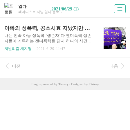
일다
2021/06/29 (1)
페미니스트 저널 일다 블로그
아빠의 성폭력, 공소시효 지났지만 내 싸움은 진행 중
나는 친족 아동 성폭력 ‘생존자’다 젠더폭력 생존
자들이 기록하는 젠더폭력을 단지 하나의 사건으
로 바라보지 않고, 그 이후에도 계속되는 피해와 저
저널리즘 새지평
2021. 6. 29. 11:47
항과 생존의 이야기에 주목하는 본 기획은 언론진
흥기금의 지원을 받아 보도됩니다. [편집자 주] 당
신의 연애는 안전한가요 데이트 초기부터 헤어짐,
이전
다음
이별 후 과정까지 피해자의 눈으로 낱낱이 재해석
하며, 데이트폭력이 일어나는 과정을 속 시원하게
보여주며 데이트폭력의 전모를 밝힌 책이다. 책의
Blog is powered by
Tistory
/ Designed by
Tistory
전체 구성은 연 book.naver.com 얼마 전, 나는 꿈을
꾸었다. 꿈속에서 여동생은 이렇게 내게 말한다.
“언니, 내게 솔직하게 말해줘서 고마워. 내가 언니
에게 ‘언니가 반항하지 않아서 (성폭력을) 당했
다’고 한 말이, 가해자와 같다고 한 것, 내가 죽기
전에 말해주어서 오..