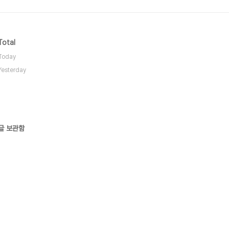
Total
Today
Yesterday
글 보관함