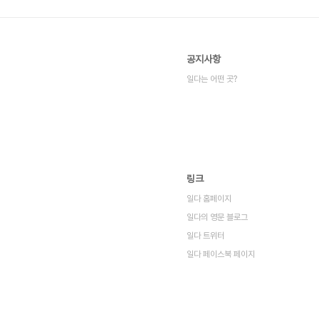
공지사항
일다는 어떤 곳?
링크
일다 홈페이지
일다의 영문 블로그
일다 트위터
일다 페이스북 페이지