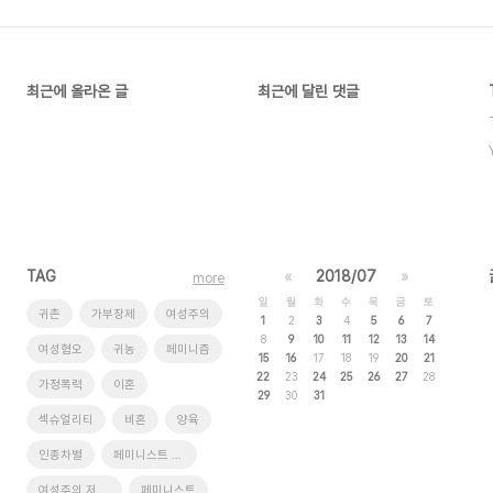
최근에 올라온 글
최근에 달린 댓글
TAG
«
2018/07
»
more
일
월
화
수
목
금
토
귀촌
가부장제
여성주의
1
2
3
4
5
6
7
8
9
10
11
12
13
14
여성혐오
귀농
페미니즘
15
16
17
18
19
20
21
22
23
24
25
26
27
28
가정폭력
이혼
29
30
31
섹슈얼리티
비혼
양육
인종차별
페미니스트 저널 일다
여성주의 저널 일다
페미니스트