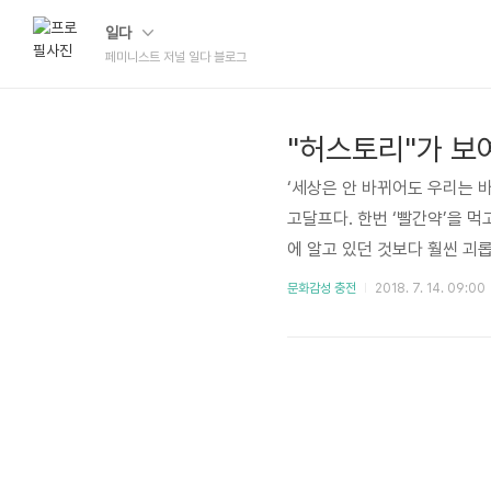
일다
페미니스트 저널 일다 블로그
"허스토리"가 보
‘세상은 안 바뀌어도 우리는 
고달프다. 한번 ‘빨간약’을 먹
에 알고 있던 것보다 훨씬 괴
서 일본군 ‘위안부’ 이슈는 
문화감성 충전
2018. 7. 14. 09:00
에서 접하는 내용으로 다들 대
훨씬 무겁다는 걸 깨닫게 된다.
일본군 위안부였다)이 어떤 의