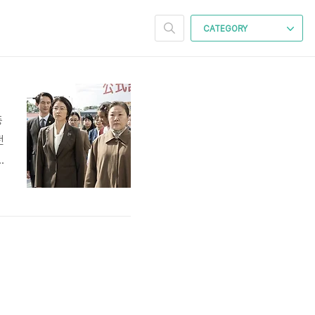
CATEGORY
종
전
에
론
는