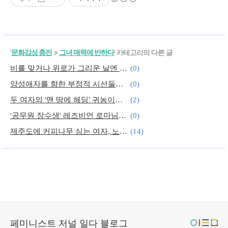
'
문화감성 충전
>
그녀 매력에 반하다
' 카테고리의 다른 글
비를 맞거나 위로가 그리운 날엔 제주 바우식당
(0)
양성애자를 향한 부정적 시선들에 대하여
(0)
두 여자의 '맨 땅에 헤딩' 귀농이야기
(2)
'공무원 장수생' 레즈비언 로마님의 도전
(0)
제주도에 커피나무 심는 여자, 노진이
(14)
7년만의 재회: 60번의 맞선, 60번의 퇴짜
(0)
페미니스트 저널 일다 블로그