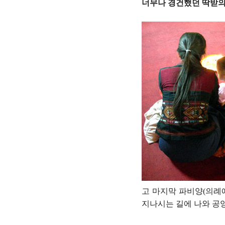
너무나 경건했던 딱받의
고 마지막 파비양(의례에
지나시는 길에 나와 공양