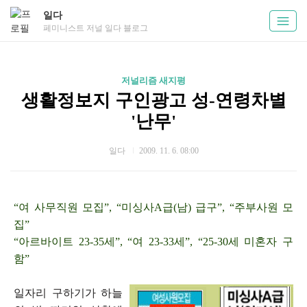
일다
페미니스트 저널 일다 블로그
저널리즘 새지평
생활정보지 구인광고 성-연령차별
'난무'
일다
2009. 11. 6. 08:00
“여 사무직원 모집”, “미싱사A급(남) 급구”, “주부사원 모
집”
“아르바이트 23-35세”, “여 23-33세”, “25-30세 미혼자 구
함”
일자리 구하기가 하늘