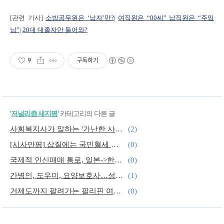
[관련 기사]
소방공무원은 ‘남자’만?
|
여직원은 “00씨” 남직원은 “주임
님”
|
20대 대졸자만 들어와?
9
구독하기
'
저널리즘 새지평
' 카테고리의 다른 글
사회복지사가 말하는 '가난한 사람들의 사연'
(2)
[시사만평] 삽질에는 국민혈세 안 아깝다?
(0)
국제적 인신매매 통로, 일본->한국 이동중
(0)
간병인, 도우미, 요양보호사…성희롱에 무방비
(1)
거제도까지 팔려가는 필리핀 여성들
(0)
“쌀80kg 13만원? 생산비 보장하라” 국회 앞 농성
(0)