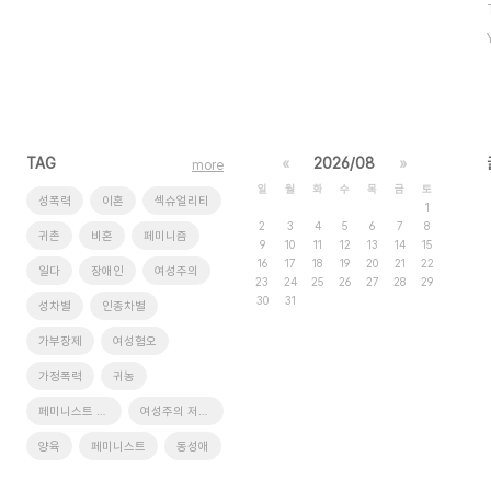
TAG
«
2026/08
»
more
일
월
화
수
목
금
토
성폭력
이혼
섹슈얼리티
1
2
3
4
5
6
7
8
귀촌
비혼
페미니즘
9
10
11
12
13
14
15
16
17
18
19
20
21
22
일다
장애인
여성주의
23
24
25
26
27
28
29
30
31
성차별
인종차별
가부장제
여성혐오
가정폭력
귀농
페미니스트 저널 일다
여성주의 저널 일다
양육
페미니스트
동성애