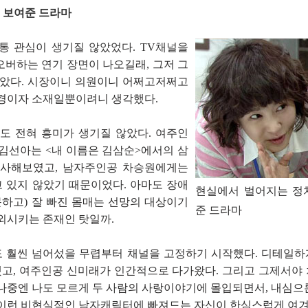
걸 보여준 드라마
통 관심이 생기질 않았었다. TV채널을
오버하는 연기 장면이 나오길래, 그저 그
알았다. 시장이니 의원이니 어쩌고저쩌고
배경이자 소재일뿐이려니 생각했다.
 전혀 흥미가 생기질 않았다. 여주인
 김선아는 <내 이름은 김삼순>에서의 삼
흡사해보였고, 남자주인공 차승원에게는
 있지 않았기 때문이었다. 아마도 장애
현실에서 벌어지는 정
문하고) 잘 빠진 몸매는 선망의 대상이기
준 드라마
외시키는 존재인 탓일까.
 훨씬 넘어섰을 무렵부터 채널을 고정하기 시작했다. 디테일
고, 여주인공 신미래가 인간적으로 다가왔다. 그리고 그제서야
 나중엔 나도 모르게 두 사람의 사랑이야기에 몰입되면서, 내심으
 이런 비현실적인 남자캐릭터에 빠져드는 자신이 한심스럽게 여겨