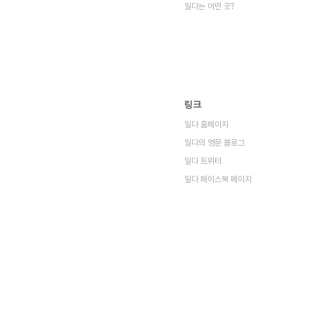
일다는 어떤 곳?
링크
일다 홈페이지
일다의 영문 블로그
일다 트위터
일다 페이스북 페이지