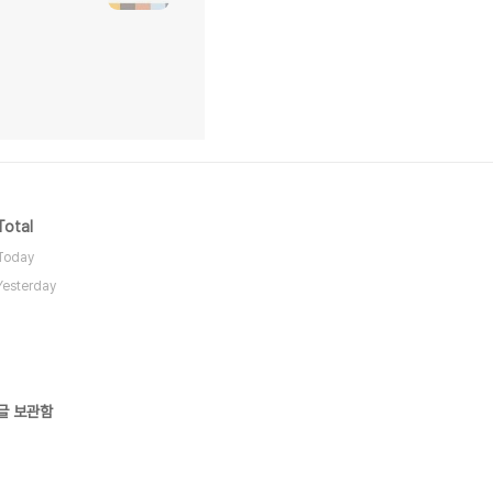
Total
Today
Yesterday
글 보관함