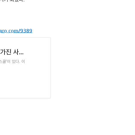
ldaro.com/9389
≪일다≫ 출신국, 혈통을 떠나 ‘공생의 감각’ 가진 사회를 꿈꾸다
쿨’이 있다. 이