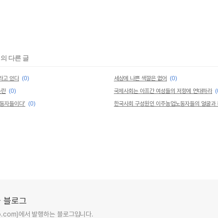
리의 다른 글
라고 있다
(0)
세상에 나쁜 색깔은 없어
(0)
논란
(0)
국제사회는 아프간 여성들의 저항에 연대하라
(
노동자들이다’
(0)
한국사회 구성원인 이주농업노동자들의 얼굴과
 블로그
ro.com)에서 발행하는 블로그입니다.