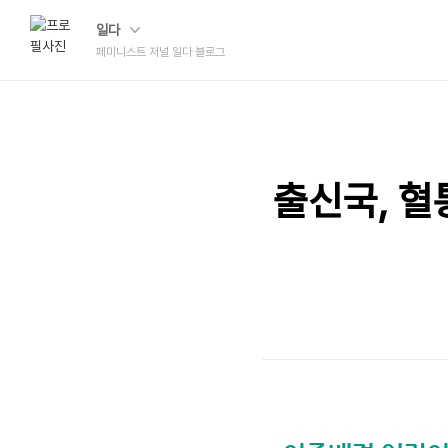
일다
페미니스트 저널 일다 블로그
출신국, 혈