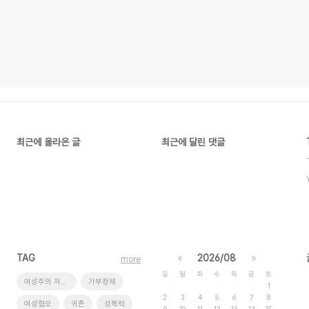
최근에 올라온 글
최근에 달린 댓글
TAG
«
2026/08
»
more
일
월
화
수
목
금
토
여성주의 저널 일다
가부장제
1
2
3
4
5
6
7
8
여성혐오
귀촌
성폭력
9
10
11
12
13
14
15